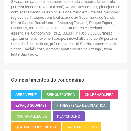
3 vagas de garagem, finamente decorado e mobiliado no estilo
porteira fechada (exceto o sofá). Ambientes amplos, planejados e
com acabamento de alto nível. Localizado em uma das melhores
regiões do Tatuapé, com fácil acesso ao Supermercado Sonda,
Metrô Carrão, Radial Leste, Shopping Tatuapé, Parque Piqueri,
Hospitais, farmácias, escolas, restaurantes e serviços
essenciais. Condomínio: R$ 2.100,00 | IPTU: R$ 880,00/mês ;
apartamento de luxo no Tatuapé, imóvel alto padrão SP, porteira
fechada, 4 dormitórios, próximo ao metrô Carrão, supermercado
Sonda, Radial Leste, comprar apartamento no Tatuapé, zona
leste São Paulo.
Compartimentos do condomínio
ÁREA VERDE
BRINQUEDOTECA
CHURRASQUEIRA
ESPAÇO GOURMET
FITNESS/SALA DE GINÁSTICA
PISCINA AQUECIDA
PLAYGROUND
QUADRA POLIESPORTIVA
SALÃO DE FESTAS