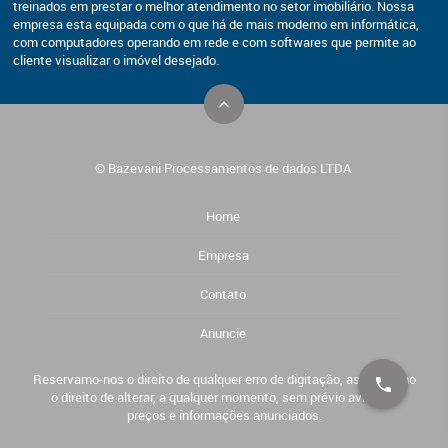
treinados em prestar o melhor atendimento no setor imobiliário. Nossa
empresa esta equipada com o que há de mais moderno em informática,
com computadores operando em rede e com softwares que permite ao
cliente visualizar o imóvel desejado.
© Bazevani Processamentos de dados LTDA
Home
Empresa
Contato
Anuncie
Reservamo-nos o direito de qualquer erro de digitação, assim como
o direito de alterar, a qualquer momento, sem prévio aviso, os
preços e informações anunciados.