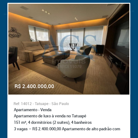
Selecione
Localização
Selecione
Valores
R$ 0,00
R$ 3.500.000,00 +
R$ 2.400.000,00
Área Útil
0 m²
10.000 m² +
Ref: 14012 - Tatuape - São Paulo
Apartamento - Venda
Apartamento de luxo à venda no Tatuapé
Área Total
151 m², 4 dormitórios (2 suítes), 4 banheiros
0 m²
10.000 m² +
3 vagas – R$ 2.400.000,00 Apartamento de alto padrão com