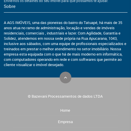
Envie-nos os detalhes do seu imóvel para que possamos te ajudar.
Sobre
A AGS IMÓVEIS, uma das pioneiras do bairro do Tatuapé, há mais de 35
anos atua no ramo de administração, locação e vendas de imóveis
residenciais, comerciais , industriais e lazer. Com Agilidade, Garantia e
Solidez, atendemos em nossa sede própria na Rua Apucarana, 1043,
inclusive aos sábados, com uma equipe de profissionais especializados e
treinados em prestar o melhor atendimento no setor imobiliário. Nossa
empresa esta equipada com o que há de mais moderno em informática,
com computadores operando em rede e com softwares que permite ao
cliente visualizar o imóvel desejado.
© Bazevani Processamentos de dados LTDA
Home
Empresa