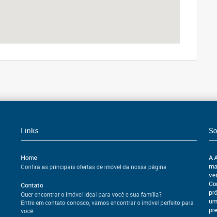
Links
So
Home
A 
ma
Confira as principais ofertas de imóvel da nossa página
ven
Co
Contato
pr
Quer encontrar o imóvel ideal para você e sua família?
um
Entre em contato conosco, vamos encontrar o imóvel perfeito para
pr
você.